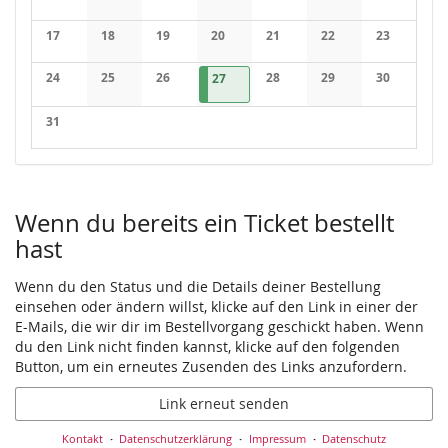
Keine Veranstaltungen
Keine Veranstaltungen
Keine Veranstaltungen
Keine Veranstaltungen
Keine Veranstaltungen
Keine Veranstaltung
Keine Veran
17
18
19
20
21
22
23
Keine Veranstaltungen
Keine Veranstaltungen
Keine Veranstaltungen
Keine Veranstaltungen
Keine Veranstaltungen
Keine Veranstaltung
Keine Veran
24
25
26
27.08.2026
1 Veranstaltung
28
29
30
27
Keine Veranstaltungen
Keine Veranstaltungen
Keine Veranstaltungen
Keine Veranstaltungen
Keine Veranstaltung
Keine Veran
31
Keine Veranstaltungen
Wenn du bereits ein Ticket bestellt
hast
Wenn du den Status und die Details deiner Bestellung
einsehen oder ändern willst, klicke auf den Link in einer der
E-Mails, die wir dir im Bestellvorgang geschickt haben. Wenn
du den Link nicht finden kannst, klicke auf den folgenden
Button, um ein erneutes Zusenden des Links anzufordern.
Link erneut senden
Kontakt
Datenschutzerklärung
Impressum
Datenschutz