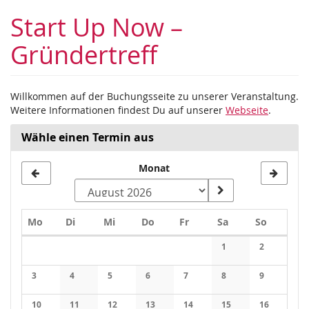
Zum
Start Up Now –
Haupt-
Inhalt
Gründertreff
springen
Willkommen auf der Buchungsseite zu unserer Veranstaltung.
Weitere Informationen findest Du auf unserer
Webseite
.
Wähle einen Termin aus
Monat
Montag
Dienstag
Mittwoch
Donnerstag
Freitag
Samstag
Sonntag
Mo
Di
Mi
Do
Fr
Sa
So
Kalender
1
2
Keine Veranstaltung
Keine Veran
3
4
5
6
7
8
9
Keine Veranstaltungen
Keine Veranstaltungen
Keine Veranstaltungen
Keine Veranstaltungen
Keine Veranstaltungen
Keine Veranstaltung
Keine Veran
10
11
12
13
14
15
16