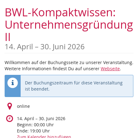
Zum
BWL-Kompaktwissen:
Haupt-
Inhalt
Unternehmensgründung
springen
II
bis
14. April
–
30. Juni 2026
Willkommen auf der Buchungsseite zu unserer Veranstaltung.
Weitere Informationen findest Du auf unserer
Webseite
.
Der Buchungszeitraum für diese Veranstaltung
ist beendet.
online
bis
14. April
–
30. Juni 2026
Beginn:
00:00
Uhr
Ende:
19:00
Uhr
Zum Kalender hinzufügen